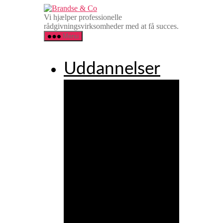
Spring
Brandse
til
&
Vi hjælper professionelle
indholdet
Co
rådgivningsvirksomheder med at få succes.
Menu
Uddannelser
Agency
Executive
Leadership
Programme
Agency
Client
Service