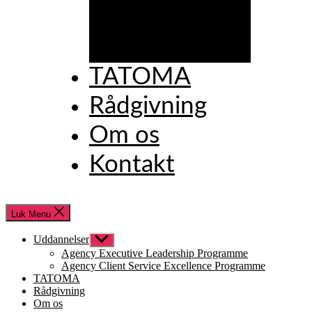
Excellence
Programme
TATOMA
Rådgivning
Om os
Kontakt
Luk Menu
Uddannelser
Vis
undermenu
Agency Executive Leadership Programme
Agency Client Service Excellence Programme
TATOMA
Rådgivning
Om os