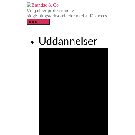
Spring
Brandse
til
&
Vi hjælper professionelle
indholdet
Co
rådgivningsvirksomheder med at få succes.
Menu
Uddannelser
Agency
Executive
Leadership
Programme
Agency
Client
Service