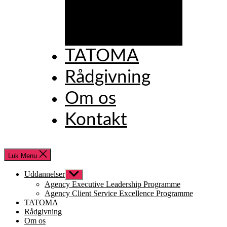
Excellence
Programme
TATOMA
Rådgivning
Om os
Kontakt
Luk Menu
Uddannelser
Vis
undermenu
Agency Executive Leadership Programme
Agency Client Service Excellence Programme
TATOMA
Rådgivning
Om os