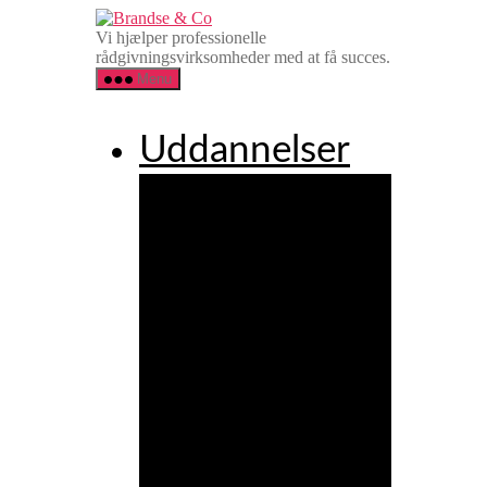
Spring
Brandse
til
&
Vi hjælper professionelle
indholdet
Co
rådgivningsvirksomheder med at få succes.
Menu
Uddannelser
Agency
Executive
Leadership
Programme
Agency
Client
Service