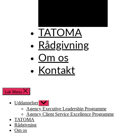
Excellence
Programme
TATOMA
Rådgivning
Om os
Kontakt
Luk Menu
Uddannelser
Vis
undermenu
Agency Executive Leadership Programme
Agency Client Service Excellence Programme
TATOMA
Rådgivning
Om os